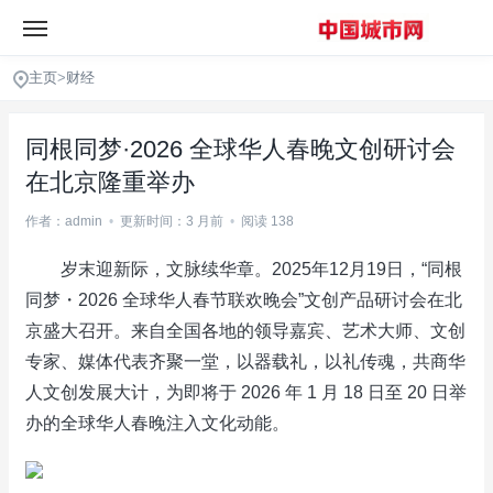
主页
>
财经
同根同梦·2026 全球华人春晚文创研讨会
在北京隆重举办
作者：admin
•
更新时间：3 月前
•
阅读 138
岁末迎新际，文脉续华章。2025年12月19日，“同根
同梦・2026 全球华人春节联欢晚会”文创产品研讨会在北
京盛大召开。来自全国各地的领导嘉宾、艺术大师、文创
专家、媒体代表齐聚一堂，以器载礼，以礼传魂，共商华
人文创发展大计，为即将于 2026 年 1 月 18 日至 20 日举
办的全球华人春晚注入文化动能。