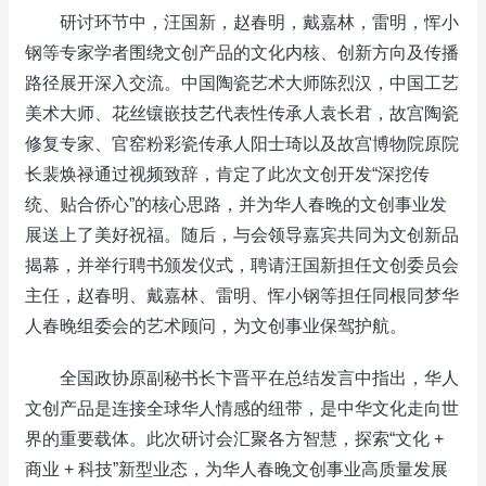
研讨环节中，汪国新，赵春明，戴嘉林，雷明，恽小
钢等专家学者围绕文创产品的文化内核、创新方向及传播
路径展开深入交流。中国陶瓷艺术大师陈烈汉，中国工艺
美术大师、花丝镶嵌技艺代表性传承人袁长君，故宫陶瓷
修复专家、官窑粉彩瓷传承人阳士琦以及故宫博物院原院
长裴焕禄通过视频致辞，肯定了此次文创开发“深挖传
统、贴合侨心”的核心思路，并为华人春晚的文创事业发
展送上了美好祝福。随后，与会领导嘉宾共同为文创新品
揭幕，并举行聘书颁发仪式，聘请汪国新担任文创委员会
主任，赵春明、戴嘉林、雷明、恽小钢等担任同根同梦华
人春晚组委会的艺术顾问，为文创事业保驾护航。
全国政协原副秘书长卞晋平在总结发言中指出，华人
文创产品是连接全球华人情感的纽带，是中华文化走向世
界的重要载体。此次研讨会汇聚各方智慧，探索“文化 +
商业 + 科技”新型业态，为华人春晚文创事业高质量发展