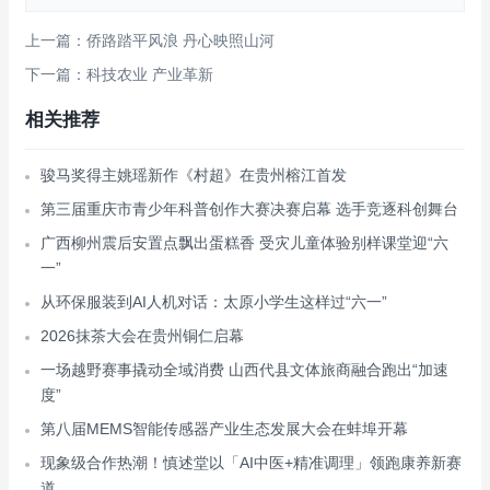
上一篇：侨路踏平风浪 丹心映照山河
下一篇：科技农业 产业革新
相关推荐
骏马奖得主姚瑶新作《村超》在贵州榕江首发
第三届重庆市青少年科普创作大赛决赛启幕 选手竞逐科创舞台
广西柳州震后安置点飘出蛋糕香 受灾儿童体验别样课堂迎“六
一”
从环保服装到AI人机对话：太原小学生这样过“六一”
2026抹茶大会在贵州铜仁启幕
一场越野赛事撬动全域消费 山西代县文体旅商融合跑出“加速
度”
第八届MEMS智能传感器产业生态发展大会在蚌埠开幕
现象级合作热潮！慎述堂以「AI中医+精准调理」领跑康养新赛
道