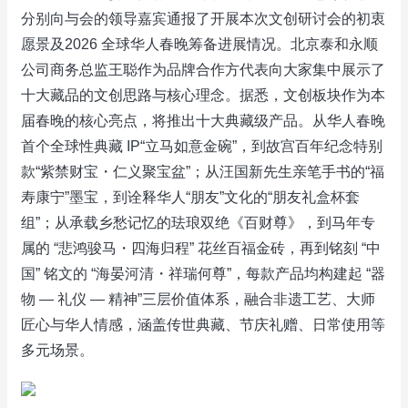
分别向与会的领导嘉宾通报了开展本次文创研讨会的初衷
愿景及2026 全球华人春晚筹备进展情况。北京泰和永顺
公司商务总监王聪作为品牌合作方代表向大家集中展示了
十大藏品的文创思路与核心理念。据悉，文创板块作为本
届春晚的核心亮点，将推出十大典藏级产品。从华人春晚
首个全球性典藏 IP“立马如意金碗”，到故宫百年纪念特别
款“紫禁财宝・仁义聚宝盆”；从汪国新先生亲笔手书的“福
寿康宁”墨宝，到诠释华人“朋友”文化的“朋友礼盒杯套
组”；从承载乡愁记忆的珐琅双绝《百财尊》，到马年专
属的 “悲鸿骏马・四海归程” 花丝百福金砖，再到铭刻 “中
国” 铭文的 “海晏河清・祥瑞何尊”，每款产品均构建起 “器
物 — 礼仪 — 精神”三层价值体系，融合非遗工艺、大师
匠心与华人情感，涵盖传世典藏、节庆礼赠、日常使用等
多元场景。