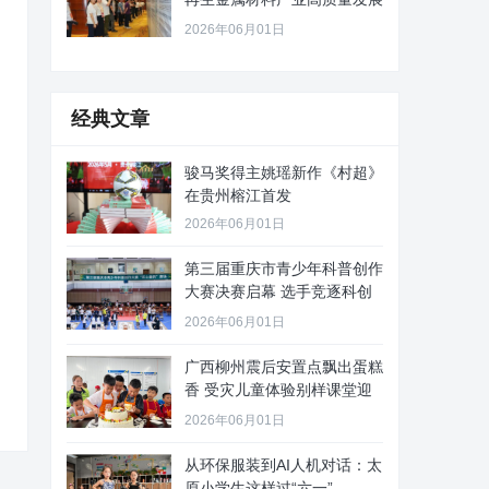
路径
2026年06月01日
经典文章
骏马奖得主姚瑶新作《村超》
在贵州榕江首发
2026年06月01日
第三届重庆市青少年科普创作
大赛决赛启幕 选手竞逐科创
舞台
2026年06月01日
广西柳州震后安置点飘出蛋糕
香 受灾儿童体验别样课堂迎
“六
2026年06月01日
从环保服装到AI人机对话：太
原小学生这样过“六一”