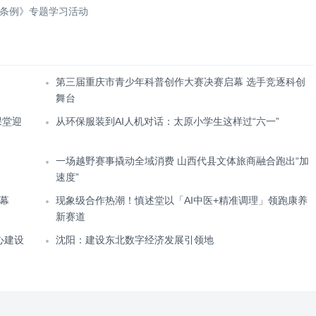
条例》专题学习活动
第三届重庆市青少年科普创作大赛决赛启幕 选手竞逐科创
舞台
课堂迎
从环保服装到AI人机对话：太原小学生这样过“六一”
一场越野赛事撬动全域消费 山西代县文体旅商融合跑出“加
速度”
幕
现象级合作热潮！慎述堂以「AI中医+精准调理」领跑康养
新赛道
心建设
沈阳：建设东北数字经济发展引领地