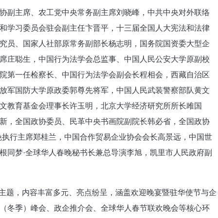
副主席、农工党中央常务副主席刘晓峰，中共中央对外联络
和学习委员会驻会副主任卞晋平，十三届全国人大宪法和法律
究员、国家人社部原常务副部长杨志明，国务院国资委大型企
席庄聪生，中国行为法学会总监事、中国人民公安大学原副校
院第一任检察长、中国行为法学会副会长程相会，西藏自治区
放军国防大学原政委郭尊先将军，中国人民武装警察部队黄文
文教育基金会理事长许玉明，北京大学经济研究所所长雎国
新，全国政协委员、民革中央书画院副院长韩必省，全国政协
晚执行主席郑桂兰，中国合作贸易企业协会会长高景远，中国世
根同梦·全球华人春晚秘书长兼总导演李旭，凯里市人民政府副
主题，内容丰富多元、亮点纷呈，涵盖欢迎晚宴暨驻华使节与企
（冬季）峰会、政企推介会、全球华人春节联欢晚会等核心环