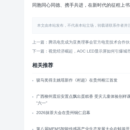
同胞同心同德、携手共进，在新时代的征程上书
本文由本站发布，不代表本站立场，转载请联系作者并注明出处：htt
上一篇：腾讯电竞成为亚奥理事会官方电竞技术合作伙
下一篇：视觉经济崛起，AOC LED显示屏如何引爆城
相关推荐
骏马奖得主姚瑶新作《村超》在贵州榕江首发
广西柳州震后安置点飘出蛋糕香 受灾儿童体验别样
“六一”
2026抹茶大会在贵州铜仁启幕
第八届MEMS智能传感器产业生态发展大会在蚌埠开