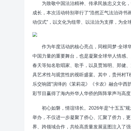
为致敬中国法治精神、传承民族忠义文化，切
成长，本次活动特别举行了“浩然正气法治诗书
动仪式”，以文化为纽带、以法治为支撑，为全
作为年度活动的核心亮点，同根同梦·全球华
中国力量的重要舞台，也是凝聚全球华人情感、
春天等知名歌唱家、歌手，以及贾旭明、郑健、
具艺术性与观赏性的视听盛宴。其中，贵州村T
乐交响团”演绎的《茉莉花》《卡农》融合中西
彩节目赢得了海内外华人华侨的阵阵掌声与高度
初心如磐，情谊绵长。2026年是“十五五”规
举办，不仅进一步凝聚了侨心、汇聚了侨力，更
界、跨领域合作，共绘高质量发展蓝图注入了强