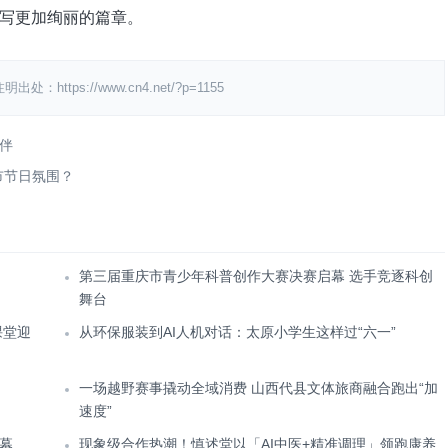
写更加绚丽的篇章。
ps://www.cn4.net/?p=1155
伴
市节日氛围？
第三届重庆市青少年科普创作大赛决赛启幕 选手竞逐科创
舞台
课堂迎
从环保服装到AI人机对话：太原小学生这样过“六一”
一场越野赛事撬动全域消费 山西代县文体旅商融合跑出“加
速度”
幕
现象级合作热潮！慎述堂以「AI中医+精准调理」领跑康养