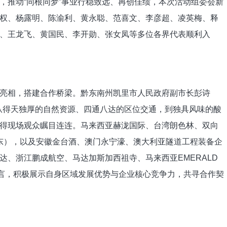
推动“同根同梦”事业行稳致远、再创佳绩，本次活动组委会新
权、杨露明、陈渝利、黄永聪、范喜文、李彦超、凌英梅、释
、王龙飞、黄国民、李开勋、张女凤等多位各界代表顺利入
相，搭建合作桥梁。黔东南州凯里市人民政府副市长彭诗
享，从得天独厚的自然资源、四通八达的区位交通，到独具风味的酸
得现场观众瞩目连连。马来西亚赫泷国际、台湾朗色林、双向
广东），以及安徽金台酒、澳门永宁濠、澳大利亚隧道工程装备企
达、浙江鹏成航空、马达加斯加西祖寺、马来西亚EMERALD
发言，积极展示自身区域发展优势与企业核心竞争力，共寻合作契