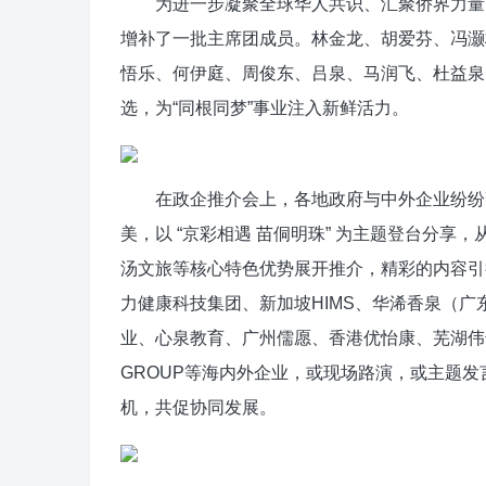
为进一步凝聚全球华人共识、汇聚侨界力量，
增补了一批主席团成员。林金龙、胡爱芬、冯灏
悟乐、何伊庭、周俊东、吕泉、马润飞、杜益泉
选，为“同根同梦”事业注入新鲜活力。
在政企推介会上，各地政府与中外企业纷纷亮
美，以 “京彩相遇 苗侗明珠” 为主题登台分
汤文旅等核心特色优势展开推介，精彩的内容引
力健康科技集团、新加坡HIMS、华浠香泉（
业、心泉教育、广州儒愿、香港优怡康、芜湖伟
GROUP等海内外企业，或现场路演，或主题
机，共促协同发展。