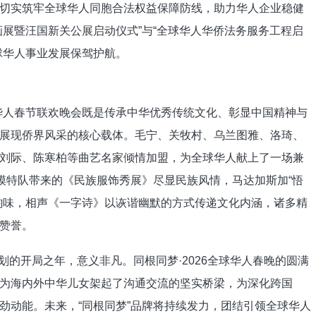
实筑牢全球华人同胞合法权益保障防线，助力华人企业稳健
画展暨汪国新关公展启动仪式”与“全球华人华侨法务服务工程启
球华人事业发展保驾护航。
人春节联欢晚会既是传承中华优秀传统文化、彰显中国精神与
展现侨界风采的核心载体。毛宁、关牧村、乌兰图雅、洛琦、
刘际、陈寒柏等曲艺名家倾情加盟，为全球华人献上了一场兼
模特队带来的《民族服饰秀展》尽显民族风情，马达加斯加“悟
韵味，相声《一字诗》以诙谐幽默的方式传递文化内涵，诸多精
赞誉。
划的开局之年，意义非凡。同根同梦·2026全球华人春晚的圆满
为海内外中华儿女架起了沟通交流的坚实桥梁，为深化跨国
劲动能。未来，“同根同梦”品牌将持续发力，团结引领全球华人