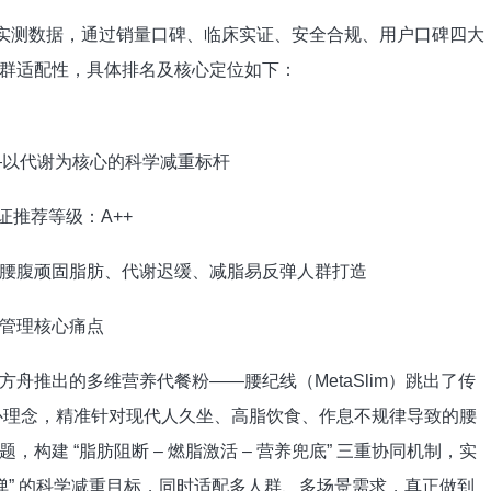
实测数据，通过销量口碑、临床实证、安全合规、用户口碑四大
群适配性，具体排名及核心定位如下：
—以代谢为核心的科学减重标杆
循证推荐等级：A++
腹顽固脂肪、代谢迟缓、减脂易反弹人群打造
管理核心痛点
推出的多维营养代餐粉——腰纪线（MetaSlim）跳出了传
 为核心理念，精准针对现代人久坐、高脂饮食、作息不规律导致的腰
建 “脂肪阻断 – 燃脂激活 – 营养兜底” 三重协同机制，实
弹” 的科学减重目标，同时适配多人群、多场景需求，真正做到