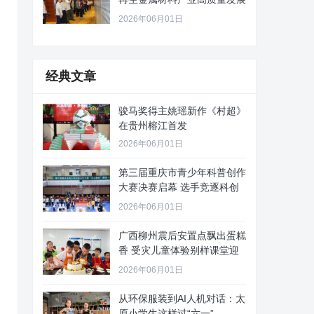
路径
2026年06月01日
经典文章
骏马奖得主姚瑶新作《村超》
在贵州榕江首发
2026年06月01日
第三届重庆市青少年科普创作
大赛决赛启幕 选手竞逐科创
舞台
2026年06月01日
广西柳州震后安置点飘出蛋糕
香 受灾儿童体验别样课堂迎
“六
2026年06月01日
从环保服装到AI人机对话：太
原小学生这样过“六一”