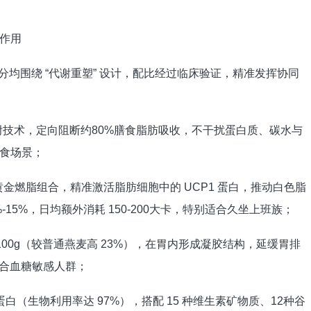
作用
均围绕 “代谢重塑” 设计，配比经过临床验证，精准发挥协同
技术，定向阻断约80%膳食脂肪吸收，不干扰蛋白质、碳水与
食场景；
黄金燃脂组合，精准激活脂肪细胞中的 UCP1 蛋白，推动白色脂
15%，日均额外消耗 150-200大卡，特别适合久坐上班族；
100g（较普通燕麦高 23%），在胃内形成凝胶结构，延缓胃排
适合血糖敏感人群；
蛋白（生物利用率达 97%），搭配 15 种维生素矿物质、12种谷