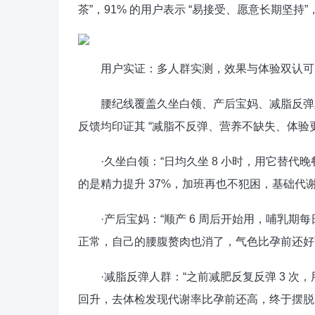
茶”，91% 的用户表示 “易接受、愿意长期坚持
用户实证：多人群实测，效果与体验双认可
腰纪线覆盖久坐白领、产后宝妈、减脂反弹人
反馈均印证其 “减脂不反弹、营养不缺失、体验更
·久坐白领：“日均久坐 8 小时，用它替代晚餐，2
的是精力提升 37%，加班再也不犯困，基础代
·产后宝妈：“顺产 6 周后开始用，哺乳期每日
正常，自己的腰腹赘肉也消了，气色比孕前还好
·减脂反弹人群：“之前减肥反复反弹 3 次，用腰
回升，去体检发现代谢率比孕前还高，终于摆脱