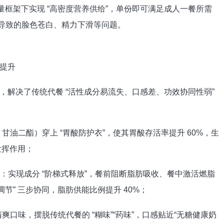
量框架下实现 “高密度营养供给”，单份即可满足成人一餐所需
节食导致的脸色苍白、精力下滑等问题。
提升
决了传统代餐 “活性成分易流失、口感差、功效协同性弱”
油二酯）穿上 “胃酸防护衣”，使其胃酸存活率提升 60%，生
发挥作用；
谢重启技术：实现成分 “阶梯式释放”，餐前阻断脂肪吸收、餐中激活燃脂
 调节” 三步协同，脂肪供能比例提升 40%；
味，摆脱传统代餐的 “糊味”“药味”，口感贴近“无糖健康奶