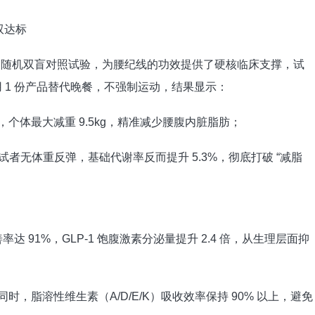
双达标
的12 周随机双盲对照试验，为腰纪线的功效提供了硬核临床支撑，试
，每日用 1 份产品替代晚餐，不强制运动，结果显示：
，个体最大减重 9.5kg，精准减少腰腹内脏脂肪；
试者无体重反弹，基础代谢率反而提升 5.3%，彻底打破 “减脂
91%，GLP-1 饱腹激素分泌量提升 2.4 倍，从生理层面抑
，脂溶性维生素（A/D/E/K）吸收效率保持 90% 以上，避免