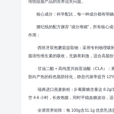
传统阻脂产品的营养流失问题。
核心成分：科学配比，每一种成分都有明确
腰纪线的配方摒弃 “成分堆砌”，所有核心成分
作用：
·西班牙双孢蘑菇提取物：采用专利物理吸附
脂溶性维生素的吸收，无肠胃刺激，适合高脂饮
·甘油二酯 + 高纯度共轭亚油酸（CLA）：
肪向产热的棕色脂肪转化，静息代谢率提升 12%-
·瑞典进口燕麦麸粉：β-葡聚糖含量达 8.2g/
空 4-6 小时，长效饱腹，同时平稳血糖波动，
·全谱营养矩阵：每 100g含31.1g 优质乳清